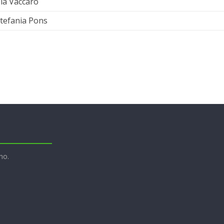
ia Vaccaro
tefania Pons
no.