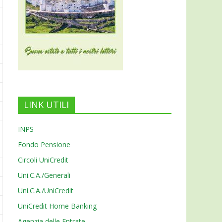
LINK UTILI
INPS
Fondo Pensione
Circoli UniCredit
Uni.C.A./Generali
Uni.C.A./UniCredit
UniCredit Home Banking
Agenzia delle Entrate