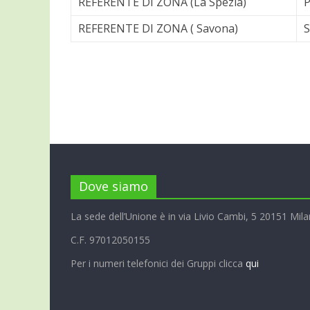
REFERENTE DI ZONA (La Spezia)
P
REFERENTE DI ZONA ( Savona)
S
Dove siamo
La sede dell’Unione è in via Livio Cambi, 5 20151 Mila
C.F. 97012050155
Per i numeri telefonici dei Gruppi clicca
qui