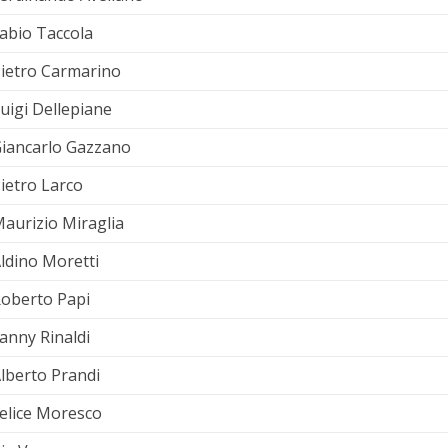
abio Taccola
ietro Carmarino
uigi Dellepiane
iancarlo Gazzano
ietro Larco
aurizio Miraglia
ldino Moretti
oberto Papi
anny Rinaldi
lberto Prandi
elice Moresco