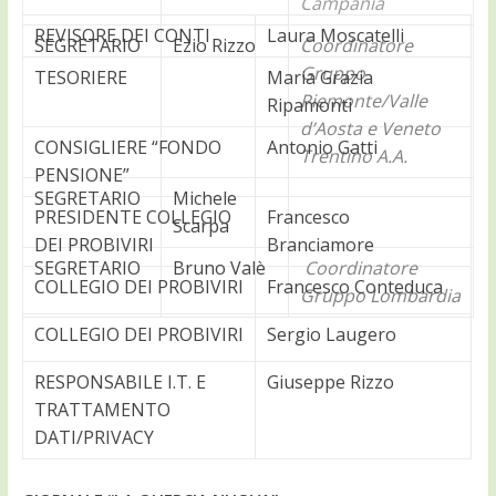
Campania
REVISORE DEI CONTI
Laura Moscatelli
SEGRETARIO
Ezio Rizzo
Coordinatore
Gruppo
TESORIERE
Maria Grazia
Piemonte/Valle
Ripamonti
d’Aosta e Veneto
CONSIGLIERE “FONDO
Antonio Gatti
Trentino A.A.
PENSIONE”
SEGRETARIO
Michele
PRESIDENTE COLLEGIO
Francesco
Scarpa
DEI PROBIVIRI
Branciamore
SEGRETARIO
Bruno Valè
Coordinatore
COLLEGIO DEI PROBIVIRI
Francesco Conteduca
Gruppo Lombardia
COLLEGIO DEI PROBIVIRI
Sergio Laugero
RESPONSABILE I.T. E
Giuseppe Rizzo
TRATTAMENTO
DATI/PRIVACY