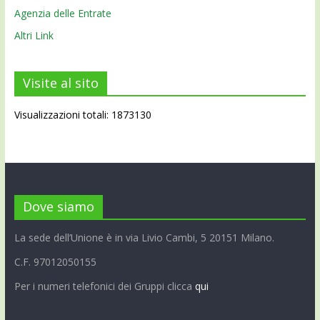
Agenzia delle Entrate
Altri Link
Visite al sito
Visualizzazioni totali: 1873130
Dove siamo
La sede dell’Unione è in via Livio Cambi, 5 20151 Milano.
C.F. 97012050155
Per i numeri telefonici dei Gruppi clicca
qui