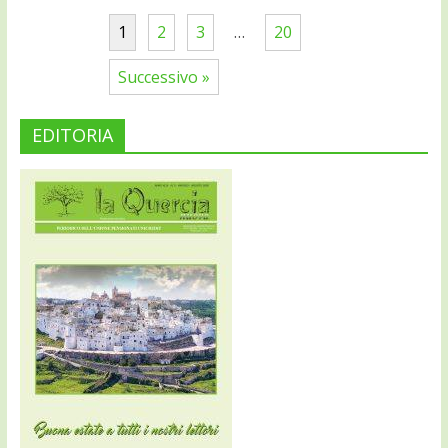
1
2
3
…
20
Successivo »
EDITORIA