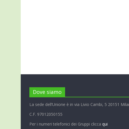
Dove siamo
La sede dell’Unione è in via Livio Cambi, 5 20151 Mila
C.F. 97012050155
Per i numeri telefonici dei Gruppi clicca
qui