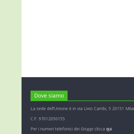
Dove siamo
La sede dell’Unione è in via Livio Cambi, 5 20151 Mila
C.F. 97012050155
Per i numeri telefonici dei Gruppi clicca
qui